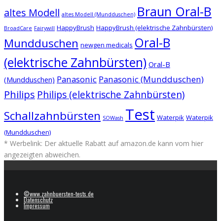
Braun Oral-B
altes Modell
altes Modell (Mundduschen)
HappyBrush
HappyBrush (elektrische Zahnbürsten)
BroadCare
Fairywill
Oral-B
Mundduschen
newgen medicals
(elektrische Zahnbürsten)
Oral-B
Panasonic
Panasonic (Mundduschen)
(Mundduschen)
Philips
Philips (elektrische Zahnbürsten)
Test
Schallzahnbürsten
Waterpik
Waterpik
SOWash
(Mundduschen)
* Werbelink: Der aktuelle Rabatt auf amazon.de kann vom hier
angezeigten abweichen.
©www.zahnbuersten-tests.de
Datenschutz
Impressum