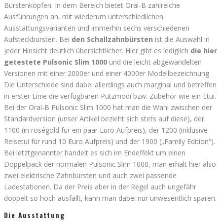
Bürstenköpfen. In dem Bereich bietet Oral-B zahlreiche
Ausführungen an, mit wiederum unterschiedlichen
Ausstattungsvarianten und immerhin sechs verschiedenen
Aufsteckbürsten. Bei
den Schallzahnbürsten
ist die Auswahl in
jeder Hinsicht deutlich übersichtlicher. Hier gibt es lediglich
die hier
getestete Pulsonic Slim 1000
und die leicht abgewandelten
Versionen mit einer 2000er und einer 4000er Modellbezeichnung.
Die Unterschiede sind dabei allerdings auch marginal und betreffen
in erster Linie die verfügbaren Putzmodi bzw. Zubehör wie ein Etui.
Bei der Oral-B Pulsonic Slim 1000 hat man die Wahl zwischen der
Standardversion (unser Artikel bezieht sich stets auf diese), der
1100 (in roségold für ein paar Euro Aufpreis), der 1200 (inklusive
Reisetui für rund 10 Euro Aufpreis) und der 1900 („Family Edition“).
Bei letztgenannter handelt es sich im Endeffekt um einen
Doppelpack der normalen Pulsonic Slim 1000, man erhält hier also
zwei elektrische Zahnbürsten und auch zwei passende
Ladestationen. Da der Preis aber in der Regel auch ungefähr
doppelt so hoch ausfällt, kann man dabei nur unwesentlich sparen.
Die Ausstattung