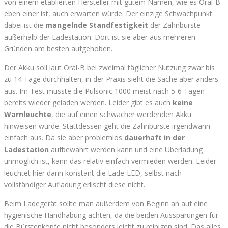
von einem etablierten Hersteller mit gutem Namen, wie es Oral-B
eben einer ist, auch erwarten würde. Der einzige Schwachpunkt
dabei ist die
mangelnde Standfestigkeit
der Zahnbürste
außerhalb der Ladestation. Dort ist sie aber aus mehreren
Gründen am besten aufgehoben.
Der Akku soll laut Oral-B bei zweimal täglicher Nutzung zwar bis
zu 14 Tage durchhalten, in der Praxis sieht die Sache aber anders
aus. Im Test musste die Pulsonic 1000 meist nach 5-6 Tagen
bereits wieder geladen werden. Leider gibt es auch
keine
Warnleuchte
, die auf einen schwächer werdenden Akku
hinweisen würde. Stattdessen geht die Zahnbürste irgendwann
einfach aus. Da sie aber problemlos
dauerhaft in der
Ladestation
aufbewahrt werden kann und eine Überladung
unmöglich ist, kann das relativ einfach vermieden werden. Leider
leuchtet hier dann konstant die Lade-LED, selbst nach
vollständiger Aufladung erlischt diese nicht.
Beim Ladegerät sollte man außerdem von Beginn an auf eine
hygienische Handhabung achten, da die beiden Aussparungen für
die Bürstenköpfe nicht besonders leicht zu reinigen sind. Das alles