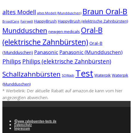
Braun Oral-B
altes Modell
altes Modell (Mundduschen)
HappyBrush
HappyBrush (elektrische Zahnbürsten)
BroadCare
Fairywill
Oral-B
Mundduschen
newgen medicals
(elektrische Zahnbürsten)
Oral-B
Panasonic
Panasonic (Mundduschen)
(Mundduschen)
Philips
Philips (elektrische Zahnbürsten)
Test
Schallzahnbürsten
Waterpik
Waterpik
SOWash
(Mundduschen)
* Werbelink: Der aktuelle Rabatt auf amazon.de kann vom hier
angezeigten abweichen.
©www.zahnbuersten-tests.de
Datenschutz
Impressum