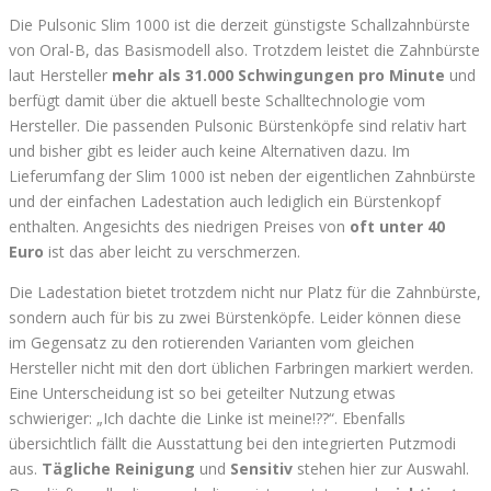
Die Pulsonic Slim 1000 ist die derzeit günstigste Schallzahnbürste
von Oral-B, das Basismodell also. Trotzdem leistet die Zahnbürste
laut Hersteller
mehr als 31.000 Schwingungen pro Minute
und
berfügt damit über die aktuell beste Schalltechnologie vom
Hersteller. Die passenden Pulsonic Bürstenköpfe sind relativ hart
und bisher gibt es leider auch keine Alternativen dazu. Im
Lieferumfang der Slim 1000 ist neben der eigentlichen Zahnbürste
und der einfachen Ladestation auch lediglich ein Bürstenkopf
enthalten. Angesichts des niedrigen Preises von
oft unter 40
Euro
ist das aber leicht zu verschmerzen.
Die Ladestation bietet trotzdem nicht nur Platz für die Zahnbürste,
sondern auch für bis zu zwei Bürstenköpfe. Leider können diese
im Gegensatz zu den rotierenden Varianten vom gleichen
Hersteller nicht mit den dort üblichen Farbringen markiert werden.
Eine Unterscheidung ist so bei geteilter Nutzung etwas
schwieriger: „Ich dachte die Linke ist meine!??“. Ebenfalls
übersichtlich fällt die Ausstattung bei den integrierten Putzmodi
aus.
Tägliche Reinigung
und
Sensitiv
stehen hier zur Auswahl.