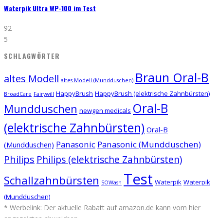
Waterpik Ultra WP-100 im Test
92
5
SCHLAGWÖRTER
Braun Oral-B
altes Modell
altes Modell (Mundduschen)
HappyBrush
HappyBrush (elektrische Zahnbürsten)
BroadCare
Fairywill
Oral-B
Mundduschen
newgen medicals
(elektrische Zahnbürsten)
Oral-B
Panasonic
Panasonic (Mundduschen)
(Mundduschen)
Philips
Philips (elektrische Zahnbürsten)
Test
Schallzahnbürsten
Waterpik
Waterpik
SOWash
(Mundduschen)
* Werbelink: Der aktuelle Rabatt auf amazon.de kann vom hier