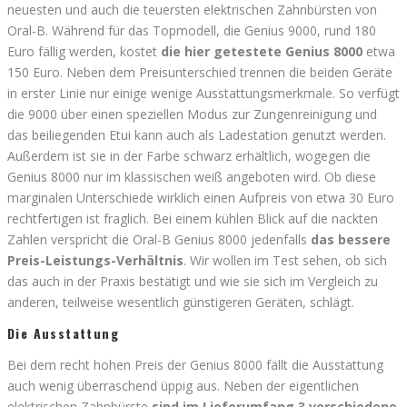
neuesten und auch die teuersten elektrischen Zahnbürsten von
Oral-B. Während für das Topmodell, die Genius 9000, rund 180
Euro fällig werden, kostet
die hier getestete Genius 8000
etwa
150 Euro. Neben dem Preisunterschied trennen die beiden Geräte
in erster Linie nur einige wenige Ausstattungsmerkmale. So verfügt
die 9000 über einen speziellen Modus zur Zungenreinigung und
das beiliegenden Etui kann auch als Ladestation genutzt werden.
Außerdem ist sie in der Farbe schwarz erhältlich, wogegen die
Genius 8000 nur im klassischen weiß angeboten wird. Ob diese
marginalen Unterschiede wirklich einen Aufpreis von etwa 30 Euro
rechtfertigen ist fraglich. Bei einem kühlen Blick auf die nackten
Zahlen verspricht die Oral-B Genius 8000 jedenfalls
das bessere
Preis-Leistungs-Verhältnis
. Wir wollen im Test sehen, ob sich
das auch in der Praxis bestätigt und wie sie sich im Vergleich zu
anderen, teilweise wesentlich günstigeren Geräten, schlägt.
Die Ausstattung
Bei dem recht hohen Preis der Genius 8000 fällt die Ausstattung
auch wenig überraschend üppig aus. Neben der eigentlichen
elektrischen Zahnbürste
sind im Lieferumfang 3 verschiedene