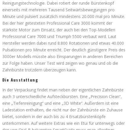
Reinigungstechnologie. Dabei rotiert der runde Bürstenkopf
einerseits mit mehreren Tausend Seitwärtsbewegungen pro
Minute und pulsiert zusätzlich mindestens 20.000 mal pro Minute.
Bei der hier getesteten Professional Care 3000 kommt der
stärkste Motor zum Einsatz, der auch bei den Top-Modellen
Professional Care 7000 und Triumph 5500 verbaut wird. Laut
Hersteller werden dabei rund 8.800 Rotationen und etwas 40.000
Pulsationen pro Minute erreicht. Der deutlich günstigere Preis des
3000er Modells müsste also Einsparungen in anderen Bereichen
zur Folge haben. Unser Test wird zeigen wo genau und ob die
Zahnbürste trotzdem überzeugen kann.
Die Ausstattung
In der Verpackung findet man neben der eigentlichen Zahnbürste
auch 3 unterschiedliche Aufsteckbürsten. Eine „Precision Clean“,
eine „Tiefenreinigung“ und eine „3D White“. Außerdem ist eine
Ladestation enthalten, die nicht nur der Zahnbürste ein Zuhause
bietet, sondern in der auch bis zu 4 Ersatzbürstenköpfe
unterkommen. Auf weitere Extras wie ein Etui für unterwegs oder
den von Oral-B bekannten SmartGuide muss man allerdings