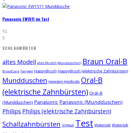
Panasonic EW1511 im Test
92
5
SCHLAGWÖRTER
Braun Oral-B
altes Modell
altes Modell (Mundduschen)
HappyBrush
HappyBrush (elektrische Zahnbürsten)
BroadCare
Fairywill
Oral-B
Mundduschen
newgen medicals
(elektrische Zahnbürsten)
Oral-B
Panasonic
Panasonic (Mundduschen)
(Mundduschen)
Philips
Philips (elektrische Zahnbürsten)
Test
Schallzahnbürsten
Waterpik
Waterpik
SOWash