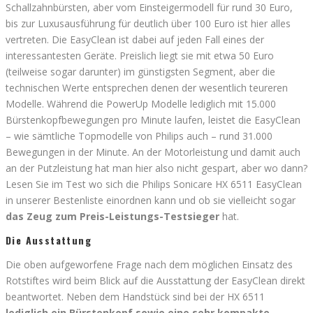
Schallzahnbürsten, aber vom Einsteigermodell für rund 30 Euro,
bis zur Luxusausführung für deutlich über 100 Euro ist hier alles
vertreten. Die EasyClean ist dabei auf jeden Fall eines der
interessantesten Geräte. Preislich liegt sie mit etwa 50 Euro
(teilweise sogar darunter) im günstigsten Segment, aber die
technischen Werte entsprechen denen der wesentlich teureren
Modelle. Während die PowerUp Modelle lediglich mit 15.000
Bürstenkopfbewegungen pro Minute laufen, leistet die EasyClean
– wie sämtliche Topmodelle von Philips auch – rund 31.000
Bewegungen in der Minute. An der Motorleistung und damit auch
an der Putzleistung hat man hier also nicht gespart, aber wo dann?
Lesen Sie im Test wo sich die Philips Sonicare HX 6511 EasyClean
in unserer Bestenliste einordnen kann und ob sie vielleicht sogar
das Zeug zum Preis-Leistungs-Testsieger
hat.
Die Ausstattung
Die oben aufgeworfene Frage nach dem möglichen Einsatz des
Rotstiftes wird beim Blick auf die Ausstattung der EasyClean direkt
beantwortet. Neben dem Handstück sind bei der HX 6511
lediglich ein Bürstenkopf sowie eine sehr kompakte