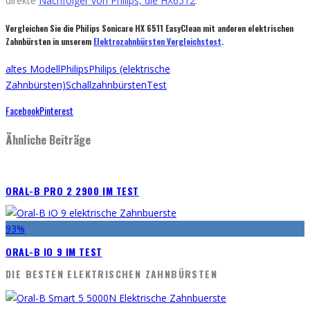
direkte
Nachfolger von Philips, die HX6512
.
Vergleichen Sie die Philips Sonicare HX 6511 EasyClean mit anderen elektrischen
Zahnbürsten in unserem
Elektrozahnbürsten Vergleichstest
.
altes Modell
Philips
Philips (elektrische
Zahnbürsten)
Schallzahnbürsten
Test
Facebook
Pinterest
Ähnliche Beiträge
ORAL-B PRO 2 2900 IM TEST
93
%
ORAL-B IO 9 IM TEST
DIE BESTEN ELEKTRISCHEN ZAHNBÜRSTEN