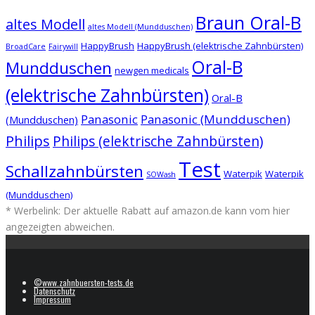
Braun Oral-B
altes Modell
altes Modell (Mundduschen)
HappyBrush
HappyBrush (elektrische Zahnbürsten)
BroadCare
Fairywill
Oral-B
Mundduschen
newgen medicals
(elektrische Zahnbürsten)
Oral-B
Panasonic
Panasonic (Mundduschen)
(Mundduschen)
Philips
Philips (elektrische Zahnbürsten)
Test
Schallzahnbürsten
Waterpik
Waterpik
SOWash
(Mundduschen)
* Werbelink: Der aktuelle Rabatt auf amazon.de kann vom hier
angezeigten abweichen.
©www.zahnbuersten-tests.de
Datenschutz
Impressum