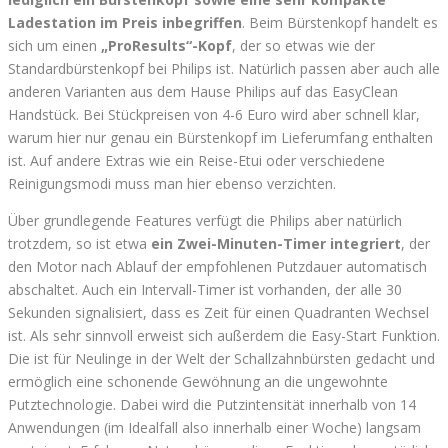
Ladestation im Preis inbegriffen
. Beim Bürstenkopf handelt es
sich um einen
„ProResults“-Kopf
, der so etwas wie der
Standardbürstenkopf bei Philips ist. Natürlich passen aber auch alle
anderen Varianten aus dem Hause Philips auf das EasyClean
Handstück. Bei Stückpreisen von 4-6 Euro wird aber schnell klar,
warum hier nur genau ein Bürstenkopf im Lieferumfang enthalten
ist. Auf andere Extras wie ein Reise-Etui oder verschiedene
Reinigungsmodi muss man hier ebenso verzichten.
Über grundlegende Features verfügt die Philips aber natürlich
trotzdem, so ist etwa
ein Zwei-Minuten-Timer integriert
, der
den Motor nach Ablauf der empfohlenen Putzdauer automatisch
abschaltet. Auch ein Intervall-Timer ist vorhanden, der alle 30
Sekunden signalisiert, dass es Zeit für einen Quadranten Wechsel
ist. Als sehr sinnvoll erweist sich außerdem die Easy-Start Funktion.
Die ist für Neulinge in der Welt der Schallzahnbürsten gedacht und
ermöglich eine schonende Gewöhnung an die ungewohnte
Putztechnologie. Dabei wird die Putzintensität innerhalb von 14
Anwendungen (im Idealfall also innerhalb einer Woche) langsam