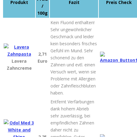
Produkt
Fazit
Preis Check
/
100g
Kein Fluorid enthalten!
Sehr ungewöhnlicher
Geschmack und leider
kein besonders frisches
Gefühl im Mund. Sehr
2,71
schonend zu den
Lavera
Euro
Zähnen und evtl. einen
Zahncreme
Versuch wert, wenn sie
Probleme mit Allergien
oder Zahnfleischbluten
haben.
Entfernt Verfärbungen
dank hohem Abrieb
sehr zuverlässig, bei
empfindlichen Zähnen
daher nicht zu
2,25
empfehlen. Guter