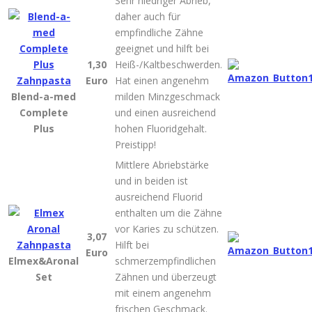
Sehr niedriger Abrieb,
daher auch für
empfindliche Zähne
geeignet und hilft bei
1,30
Heiß-/Kaltbeschwerden.
Euro
Hat einen angenehm
Blend-a-med
milden Minzgeschmack
Complete
und einen ausreichend
Plus
hohen Fluoridgehalt.
Preistipp!
Mittlere Abriebstärke
und in beiden ist
ausreichend Fluorid
enthalten um die Zähne
vor Karies zu schützen.
3,07
Hilft bei
Euro
Elmex&Aronal
schmerzempfindlichen
Set
Zähnen und überzeugt
mit einem angenehm
frischen Geschmack.