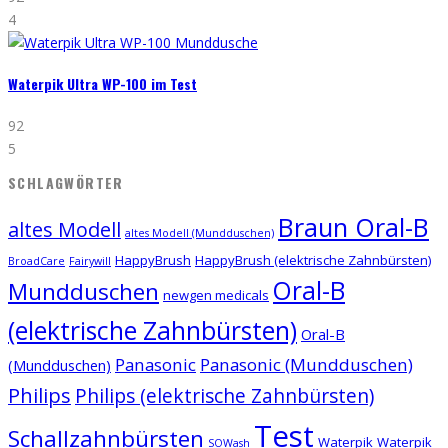
4
Waterpik Ultra WP-100 im Test
92
5
SCHLAGWÖRTER
Braun Oral-B
altes Modell
altes Modell (Mundduschen)
HappyBrush
HappyBrush (elektrische Zahnbürsten)
BroadCare
Fairywill
Oral-B
Mundduschen
newgen medicals
(elektrische Zahnbürsten)
Oral-B
Panasonic
Panasonic (Mundduschen)
(Mundduschen)
Philips
Philips (elektrische Zahnbürsten)
Test
Schallzahnbürsten
Waterpik
Waterpik
SOWash