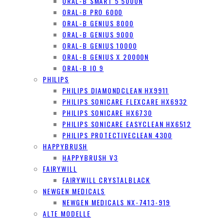
ORAL-B SMART 5 5000N
ORAL-B PRO 6000
ORAL-B GENIUS 8000
ORAL-B GENIUS 9000
ORAL-B GENIUS 10000
ORAL-B GENIUS X 20000N
ORAL-B IO 9
PHILIPS
PHILIPS DIAMONDCLEAN HX9911
PHILIPS SONICARE FLEXCARE HX6932
PHILIPS SONICARE HX6730
PHILIPS SONICARE EASYCLEAN HX6512
PHILIPS PROTECTIVECLEAN 4300
HAPPYBRUSH
HAPPYBRUSH V3
FAIRYWILL
FAIRYWILL CRYSTALBLACK
NEWGEN MEDICALS
NEWGEN MEDICALS NX-7413-919
ALTE MODELLE