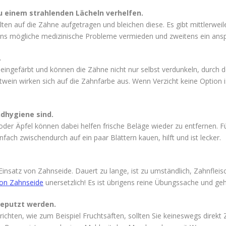
 einem strahlenden Lächeln verhelfen.
lten auf die Zähne aufgetragen und bleichen diese. Es gibt mittlerwei
ns mögliche medizinische Probleme vermieden und zweitens ein ansp
.
 eingefärbt und können die Zähne nicht nur selbst verdunkeln, durch 
ein wirken sich auf die Zahnfarbe aus. Wenn Verzicht keine Option i
ndhygiene sind.
der Äpfel können dabei helfen frische Beläge wieder zu entfernen. Fü
nfach zwischendurch auf ein paar Blättern kauen, hilft und ist lecker.
insatz von Zahnseide. Dauert zu lange, ist zu umständlich, Zahnflei
von Zahnseide
unersetzlich! Es ist übrigens reine Übungssache und geht
geputzt werden.
chten, wie zum Beispiel Fruchtsäften, sollten Sie keineswegs direk