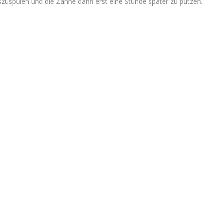
zuspülen und die Zähne dann erst eine Stunde später zu putzen.